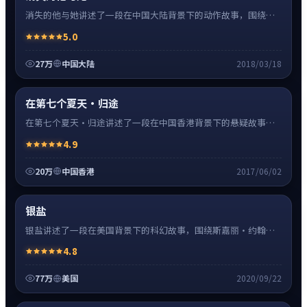
消失的他与她讲述了一段在中国大陆背景下的动作故事，围绕张
译饰演的主角逐层展开，人物动机与命运转折相互牵引，节奏紧
5.0
凑、情绪克制。
27万
中国大陆
2018/03/18
悬疑
8:27
神作
超清4K
在第七个夏天·归途
在第七个夏天·归途讲述了一段在中国香港背景下的悬疑故事，
围绕刘德华饰演的主角逐层展开，人物动机与命运转折相互牵
4.9
引，节奏紧凑、情绪克制。
20万
中国香港
2017/06/02
科幻
16:34
热
高清
银盐
银盐讲述了一段在美国背景下的科幻故事，围绕斯嘉丽·约翰逊
饰演的主角逐层展开，人物动机与命运转折相互牵引，节奏紧
4.8
凑、情绪克制。
77万
美国
2020/09/22
爱情
24:41