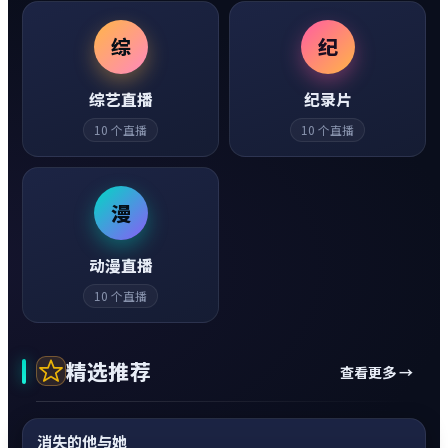
综
纪
综艺直播
纪录片
10
个直播
10
个直播
漫
动漫直播
10
个直播
精选推荐
查看更多 →
动作
0:20
热
超清4K
消失的他与她