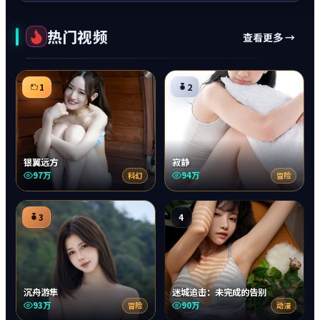
热门视频
查看更多 →
1
2
银翼远方
寂静
97万
94万
科幻
冒险
3
4
沉舟游隼
迷城追击：未完成的告别
93万
90万
冒险
动漫