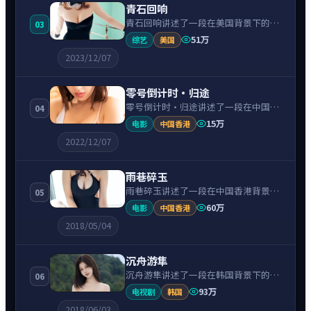
青石回响
青石回响讲述了一段在美国背景下的喜
03
剧故事，围绕斯嘉丽·约翰逊饰演的主
51万
综艺
美国
角逐层展开，人物动机与命运转折相互
2023/12/07
牵引，节奏紧凑、情绪克制。
零号倒计时·归途
零号倒计时·归途讲述了一段在中国香
04
港背景下的惊悚故事，围绕刘青云饰演
15万
电影
中国香港
的主角逐层展开，人物动机与命运转折
2022/12/07
相互牵引，节奏紧凑、情绪克制。
雨巷碎玉
雨巷碎玉讲述了一段在中国香港背景下
05
的战争故事，围绕周润发饰演的主角逐
60万
电影
中国香港
层展开，人物动机与命运转折相互牵
2018/05/04
引，节奏紧凑、情绪克制。
沉舟游隼
沉舟游隼讲述了一段在韩国背景下的冒
06
险故事，围绕汤唯饰演的主角逐层展
93万
电视剧
韩国
开，人物动机与命运转折相互牵引，节
2018/06/03