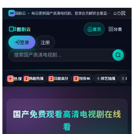
国剧云 · 每日更新国产高清电视剧，登录会员解锁全量蓝光剧集与无广告追更
国剧云
首页
分类
登录
注册
热搜
韩剧热播
日剧高分
院线4K
综艺独播
动漫
1
2
3
4
5
国产免费观看高清电视剧在线
看