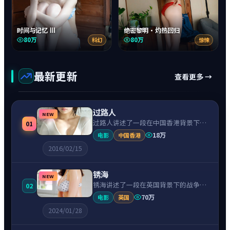
时间与记忆 Ⅲ
绝密黎明·灼热回归
80万
80万
科幻
惊悚
最新更新
查看更多 →
过路人
NEW
过路人讲述了一段在中国香港背景下的
01
惊悚故事，围绕古天乐饰演的主角逐层
18万
电影
中国香港
展开，人物动机与命运转折相互牵引，
2016/02/15
节奏紧凑、情绪克制。
锈海
NEW
锈海讲述了一段在英国背景下的战争故
02
事，围绕凯特·温斯莱特饰演的主角逐
70万
电影
英国
层展开，人物动机与命运转折相互牵
2024/01/28
引，节奏紧凑、情绪克制。