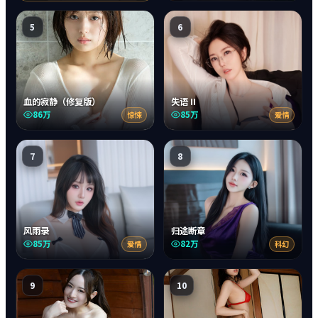
5
6
血的寂静（修复版）
失语 II
86万
85万
惊悚
爱情
7
8
风雨录
归途断章
85万
82万
爱情
科幻
9
10