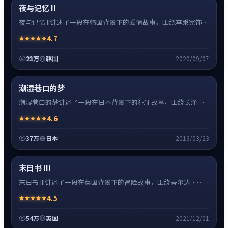
热
超清4K
夜与记忆 II
夜与记忆 II讲述了一段在韩国背景下的爱情故事，围绕李秉宪饰演
的主角逐层展开，人物动机与命运转折相互牵引，节奏紧凑、情
4.7
绪克制。
23万
韩国
2020/09/07
犯罪
32:48
神作
超清4K
潮湿巷口的梦
潮湿巷口的梦讲述了一段在日本背景下的犯罪故事，围绕长泽雅
美饰演的主角逐层展开，人物动机与命运转折相互牵引，节奏紧
4.6
凑、情绪克制。
37万
日本
2016/03/23
冒险
0:55
热
超清4K
末日书 III
末日书 III讲述了一段在英国背景下的冒险故事，围绕蒂尔达·斯
文顿饰演的主角逐层展开，人物动机与命运转折相互牵引，节奏
4.5
紧凑、情绪克制。
54万
英国
2021/12/01