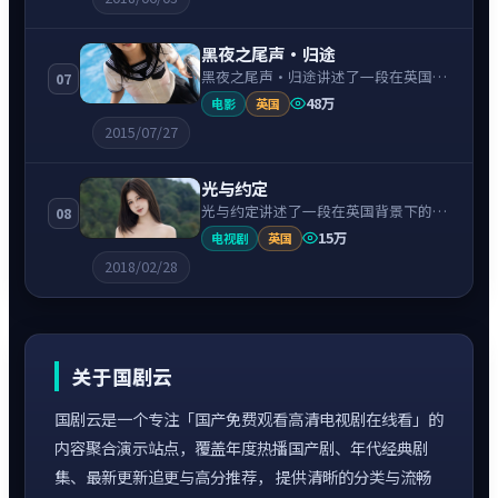
奏紧凑、情绪克制。
黑夜之尾声·归途
黑夜之尾声·归途讲述了一段在英国背
07
景下的惊悚故事，围绕基里安·墨菲饰
48万
电影
英国
演的主角逐层展开，人物动机与命运转
2015/07/27
折相互牵引，节奏紧凑、情绪克制。
光与约定
光与约定讲述了一段在英国背景下的冒
08
险故事，围绕凯特·温斯莱特饰演的主
15万
电视剧
英国
角逐层展开，人物动机与命运转折相互
2018/02/28
牵引，节奏紧凑、情绪克制。
关于国剧云
国剧云是一个专注「国产免费观看高清电视剧在线看」的
内容聚合演示站点，覆盖年度热播国产剧、年代经典剧
集、最新更新追更与高分推荐， 提供清晰的分类与流畅